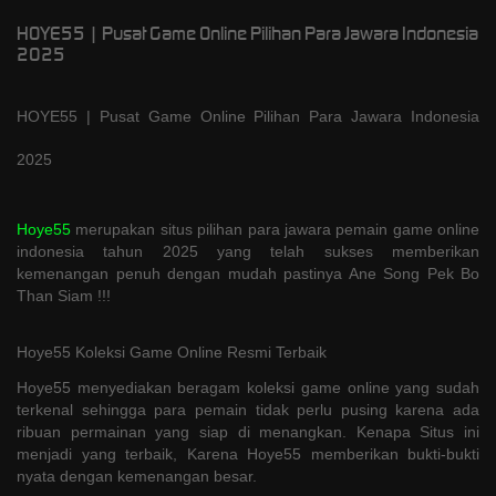
HOYE55 | Pusat Game Online Pilihan Para Jawara Indonesia
2025
HOYE55 | Pusat Game Online Pilihan Para Jawara Indonesia
2025
Hoye55
merupakan situs pilihan para jawara pemain game online
indonesia tahun 2025 yang telah sukses memberikan
kemenangan penuh dengan mudah pastinya Ane Song Pek Bo
Than Siam !!!
Hoye55 Koleksi Game Online Resmi Terbaik
Hoye55 menyediakan beragam koleksi game online yang sudah
terkenal sehingga para pemain tidak perlu pusing karena ada
ribuan permainan yang siap di menangkan. Kenapa Situs ini
menjadi yang terbaik, Karena Hoye55 memberikan bukti-bukti
nyata dengan kemenangan besar.