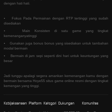
dengan hati hati.
⦁ Fokus Pada Permainan dengan RTP tertinggi yang sudah
disediakan
⦁ Main Konsisten di satu game yang tingkat
kemenanganyatinggi
⦁ Gunakan juga bonus bonus yang sisediakan untuk tambahan
modal bermain
⦁ Bermain di jam sepi seperti dini hari untuk keuntungan yang
besar
Jadi tunggu apalagi segera amankan kemenangan kamu dengan
bermain bersama Hoye55 situs game online resmi dengan tingkat
kemengan yang tinggi.
Kebijaksanaan
Platform
Kategori
Dukungan
Komunitas