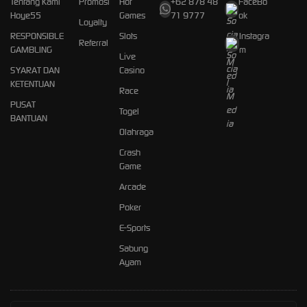
Tentang Kami
Promosi
Hot
+62 878 48
FaceBo
Hoye55
Games
71 9777
ok
Loyalty
RESPONSIBLE
Slots
Instagra
Referral
GAMBLING
m
Live
SYARAT DAN
Casino
KETENTUAN
Race
PUSAT
Togel
BANTUAN
Olahraga
Crash
Game
Arcade
Poker
E-Sports
Sabung
Ayam