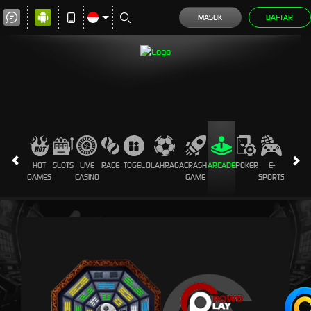
MASUK
DAFTAR
HOT
SLOTS
LIVE
RACE
TOGEL
OLAHRAGA
CRASH
ARCADE
POKER
E-
SABUN
GAMES
CASINO
GAME
SPORTS
AYAM