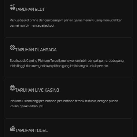
TARUHAN SLOT
Penyedia slot online dengan beragam pilihan game menarik yang memudahkan
pemain untuk mencapai jackpot
TARUHAN OLAHRAGA
Sportsbook Gaming Platform Terbaik menawarkan lebih banyak game, odds yang
lebih tinggi, dan menyediakan pilihan yang lebih banyak untuk pemain.
TARUHAN LIVE KASINO
Platform Pilihan bagi perusahaan-perusahaan terbaik di dunia, dengan pilihan
variasi game terbanyak
TARUHAN TOGEL