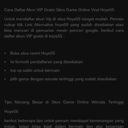
Cara Daftar Akun VIP Gratis Situs Game Online Viral Hoye55
Untuk mendaftar akun Vip di situs Hoye55 sangat mudah. Pemain
cukup klik Link Alternative hoye55 yang sudah disediakan atau
bisa mencari di pencarian mesin pencari google. berikut cara
daftar akun VIP gratis di hoye55 :
⦁ Buka situs resmi Hoye55
⦁ Isi formulir pendaftaran yang disediakan
⦁ top up saldo untuk bermain
⦁ pilih game dengan winrate tertinggi yang sudah disediakan
Tips Menang Besar di Situs Game Online Winrate Tertinggi
Hoye55
berikut beberapa tips untuk pemain mendapat kemenangan yang
instan. tetapi tetap bijak dalam bermain dan atur keuangan