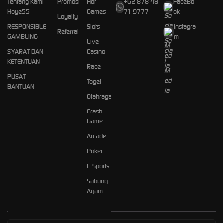
Tentang Kami
Promosi
Hot
+62 878 48
FaceBo
Hoye55
Games
71 9777
ok
Loyalty
RESPONSIBLE
Slots
Instagra
Referral
GAMBLING
m
Live
SYARAT DAN
Casino
KETENTUAN
Race
PUSAT
Togel
BANTUAN
Olahraga
Crash
Game
Arcade
Poker
E-Sports
Sabung
Ayam