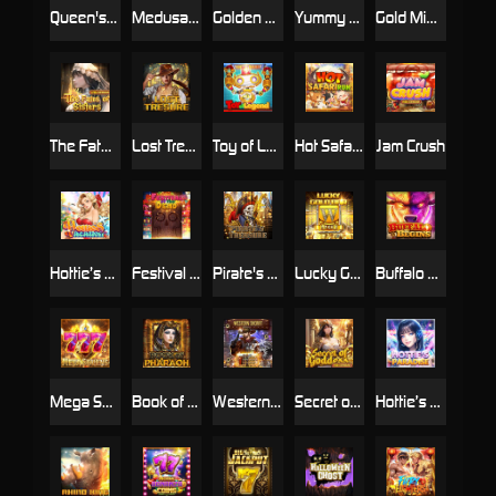
Queen's Bow
Medusa’s Blessing
Golden Kitty
Yummy Kitchen
Gold Mine Rush
The Fates of Sisters
Lost Treasure
Toy of Legend
Hot Safari Run
Jam Crush
Hottie’s Vacation
Festival of the Dead
Pirate's Treasure
Lucky Goldbar
Buffalo Begins
Mega Sevens
Book of Pharaoh
Western Sherrif
Secret of Goddess
Hottie’s Paradise