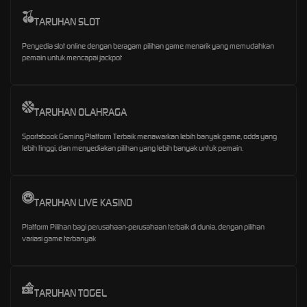
TARUHAN SLOT
Penyedia slot online dengan beragam pilihan game menarik yang memudahkan
pemain untuk mencapai jackpot
TARUHAN OLAHRAGA
Sportsbook Gaming Platform Terbaik menawarkan lebih banyak game, odds yang
lebih tinggi, dan menyediakan pilihan yang lebih banyak untuk pemain.
TARUHAN LIVE KASINO
Platform Pilihan bagi perusahaan-perusahaan terbaik di dunia, dengan pilihan
variasi game terbanyak
TARUHAN TOGEL