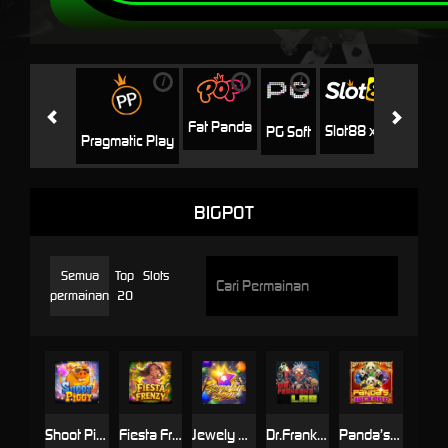
i
i
i
i
i
Facha
Fat Panda
Slot88 x PP
PG Soft
Pragmatic Play
BIGPOT
Semua
Top
Slots
permainan
20
Shoot Piggy
Fiesta Frenzy
Jewely Spin
Dr.Franken’s Lab
Panda’s Jackpot