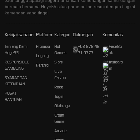
Jadi tunggu apalagi segera amankan kemenangan kamu dengan
bermain bersama Hoye55 situs game online resmi dengan tingkat
kemengan yang tinggi.
Kebijaksanaan
Platform
Kategori
Dukungan
Komunitas
Tentang Kami
Promosi
Hot
+62 878 48
FaceBo
Hoye55
Games
71 9777
ok
Loyalty
RESPONSIBLE
Slots
Instagra
Referral
GAMBLING
m
Live
SYARAT DAN
Casino
KETENTUAN
Race
PUSAT
Togel
BANTUAN
Olahraga
Crash
Game
Arcade