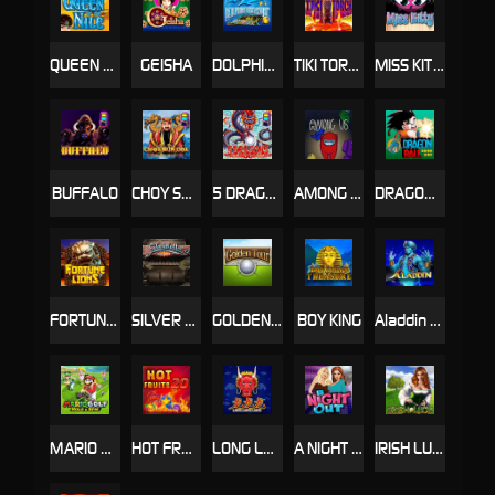
QUEEN OF THE NILE
GEISHA
DOLPHIN TREASURE
TIKI TORCH
MISS KITTY
BUFFALO
CHOY SUN DOA
5 DRAGONS
AMONG US
DRAGON BALL
FORTUNE LIONS
SILVER BULLET
GOLDEN TOUR
BOY KING
Aladdin Wishes
MARIO GOLF
HOT FRUITS 20
LONG LONG LONG
A NIGHT OUT
IRISH LUCK