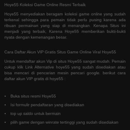
Hoye55 Koleksi Game Online Resmi Terbaik
Hoye55 menyediakan beragam koleksi game online yang sudah
terkenal sehingga para pemain tidak perlu pusing karena ada
ribuan permainan yang siap di menangkan. Kenapa Situs ini
menjadi yang terbaik, Karena Hoye55 memberikan bukti-bukti
nyata dengan kemenangan besar.
Cara Daftar Akun VIP Gratis Situs Game Online Viral Hoye55
Untuk mendaftar akun Vip di situs Hoye55 sangat mudah. Pemain
cukup klik Link Alternative hoye55 yang sudah disediakan atau
bisa mencari di pencarian mesin pencari google. berikut cara
daftar akun VIP gratis di hoye55 :
⦁ Buka situs resmi Hoye55
⦁ Isi formulir pendaftaran yang disediakan
⦁ top up saldo untuk bermain
⦁ pilih game dengan winrate tertinggi yang sudah disediakan