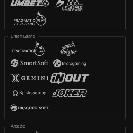
Crash Game
Arcade