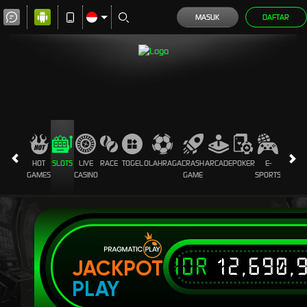
MASUK
DAFTAR
HOT
SLOTS
LIVE
RACE
TOGEL
OLAHRAGA
CRASH
ARCADE
POKER
E-
SABUN
GAMES
CASINO
GAME
SPORTS
AYAM
IDR
12,691,
JACKPOT
PLAY