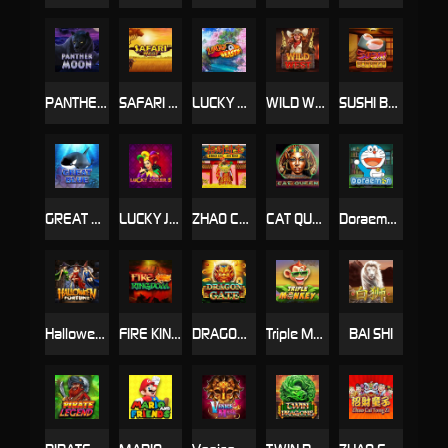
PANTHER MOON
SAFARI HEAT
LUCKY BEASTS
WILD WEST
SUSHI BONANZA
GREAT BLUE
LUCKY JOKER 5
ZHAO CAI JIN BAO
CAT QUEEN
Doraemon
Halloween Fortune
FIRE KINGDOM
DRAGON GATE
Triple Monkey
BAI SHI