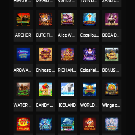
PIRATE LEGEND
MARIO AND FRIENDS
Venice Mask
TWIN DRAGON
ZHAO CAI TONG ZHI
ARCHER
CUTE TIGER
Alice Wonderland
Excalibur Legend
BOBA BOBA
AROWANAS LUCK
Chinese Fair
RICH AND WEALTHY
Celestial Goddess
BONUS BEAR
WATER MARGIN
CANDY CRUSH
ICELAND
WORLD CUP FRENZY
Wings of God