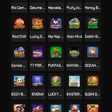
Rio Carnival
Daruma Block
Hawaiian Totem
Fruity Jester
Honey Bee Bee
Red Chilli
Lucky Snake
Hip Hop Penguin
Alien Hive
Goblin Slayer
Genies Blessing
77 FORTUNE
FUNTASTIC FRUIT
MAYAN TEMPLE
OCEAN ADVENTURE
EGGY BUNNIES
EMONJI
LUCKY PET
EASTER BUNNY
SUSHI DELIGHT