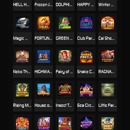
HELL HOT 100
Frozen Joker
DOLPHIN REEF
HAPPY NEW YEAR
Winter Magic
Magic Wheel
FORTUNE DRUM
GREEN GOLD
Club Party
Cai Shen Do
Neko The Fortune Cat
HIGHWAY KING
Fairy of Riches
Snake Castle
RAGNAROK FIRE STORM
Rising Maya
House of Dog
Insect Temple
Sea Circus
Little Farm