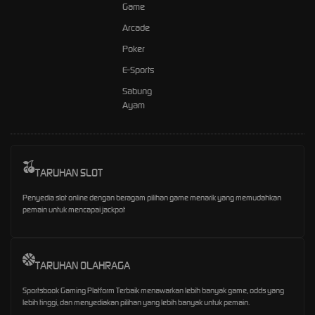
Game
Arcade
Poker
E-Sports
Sabung
Ayam
TARUHAN SLOT
Penyedia slot online dengan beragam pilihan game menarik yang memudahkan
pemain untuk mencapai jackpot
TARUHAN OLAHRAGA
Sportsbook Gaming Platform Terbaik menawarkan lebih banyak game, odds yang
lebih tinggi, dan menyediakan pilihan yang lebih banyak untuk pemain.