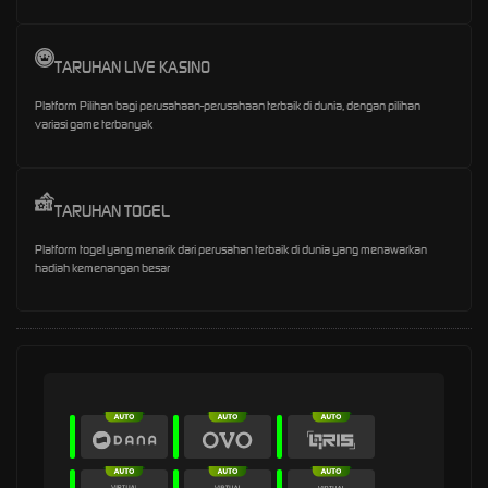
TARUHAN LIVE KASINO
Platform Pilihan bagi perusahaan-perusahaan terbaik di dunia, dengan pilihan
variasi game terbanyak
TARUHAN TOGEL
Platform togel yang menarik dari perusahan terbaik di dunia yang menawarkan
hadiah kemenangan besar