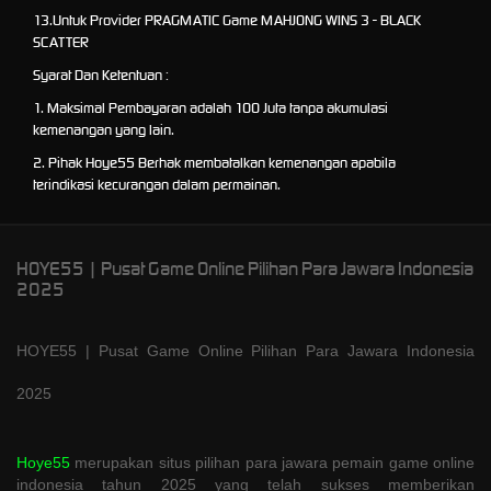
13.Untuk Provider PRAGMATIC Game MAHJONG WINS 3 - BLACK
SCATTER
Syarat Dan Ketentuan :
1. Maksimal Pembayaran adalah 100 Juta tanpa akumulasi
kemenangan yang lain.
2. Pihak Hoye55 Berhak membatalkan kemenangan apabila
terindikasi kecurangan dalam permainan.
HOYE55 | Pusat Game Online Pilihan Para Jawara Indonesia
2025
HOYE55 | Pusat Game Online Pilihan Para Jawara Indonesia
2025
Hoye55
merupakan situs pilihan para jawara pemain game online
indonesia tahun 2025 yang telah sukses memberikan