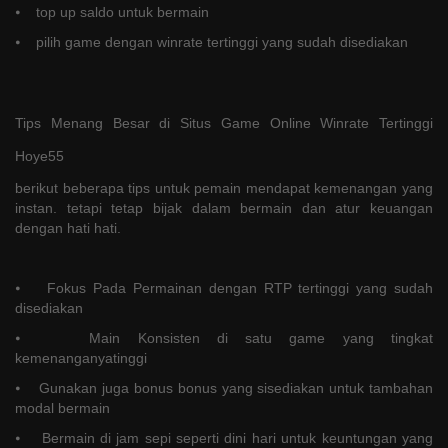
⦁ top up saldo untuk bermain
⦁ pilih game dengan winrate tertinggi yang sudah disediakan
Tips Menang Besar di Situs Game Online Winrate Tertinggi
Hoye55
berikut beberapa tips untuk pemain mendapat kemenangan yang
instan. tetapi tetap bijak dalam bermain dan atur keuangan
dengan hati hati.
⦁ Fokus Pada Permainan dengan RTP tertinggi yang sudah
disediakan
⦁ Main Konsisten di satu game yang tingkat
kemenanganyatinggi
⦁ Gunakan juga bonus bonus yang sisediakan untuk tambahan
modal bermain
⦁ Bermain di jam sepi seperti dini hari untuk keuntungan yang