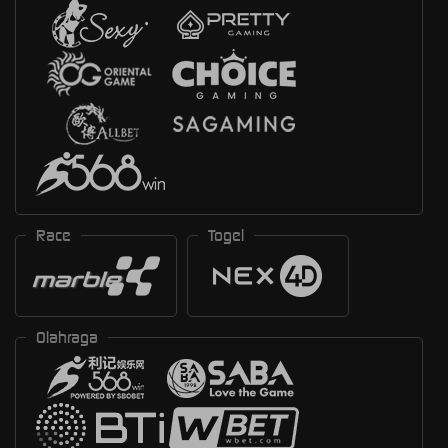
Race
Togel
Olahraga