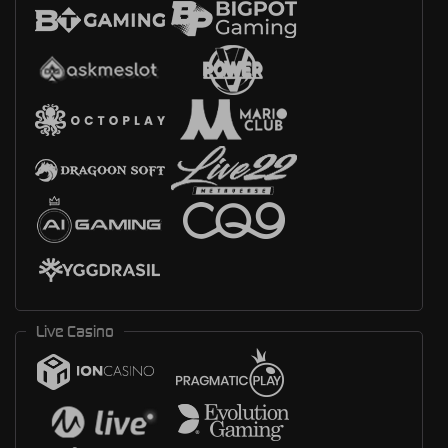
Live Casino