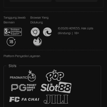
Tanggung Jawab
Browser Yang
Bermain
Didukung
©2026 HOYE55. Hak cipta
dilindungi | 18+
Platform Penyedia Layanan
Slots